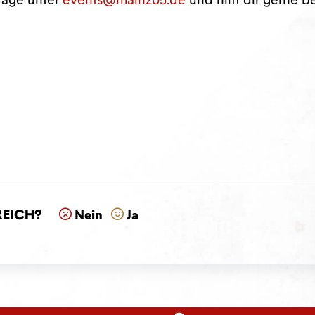
reich?
Nein
Ja