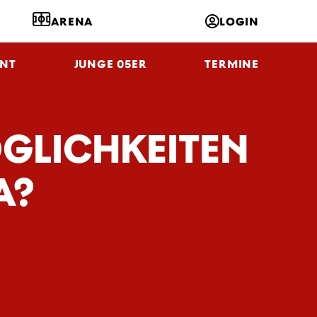
ARENA
LOGIN
NT
JUNGE 05ER
TERMINE
GLICHKEITEN
A?