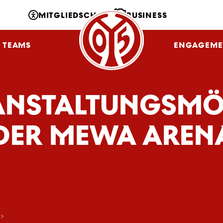
MITGLIEDSCHAFT
BUSINESS
TEAMS
NLZ
FANS
ENGAGEME
ANSTALTUNGSMÖ
 DER MEWA AREN