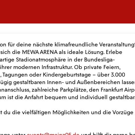
on für deine nächste klimafreundliche Veranstaltung
 sich die MEWA ARENA als ideale Lösung. Erlebe
artige Stadionatmosphäre in der Bundesliga-
ihrer modernen Infrastruktur. Ob private Feiern,
, Tagungen oder Kindergeburtstage – über 3.000
ügig gestaltbaren Innen- und Außenbereichen lasse
nschluss, zahlreiche Parkplätze, den Frankfurt Airpo
 ist die Anfahrt bequem und individuell gestaltbar.
t du die vielfältigen Möglichkeiten und die Vorzüge
rage
unter
events@mainz05.de
und hilft dir gerne b