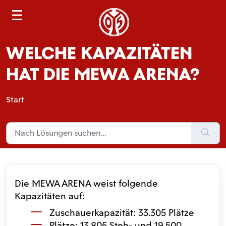
S
e
a
WELCHE KAPAZITÄTEN
r
c
HAT DIE MEWA ARENA?
h
Start
Die MEWA ARENA weist folgende
Kapazitäten auf:
Zuschauerkapazität: 33.305 Plätze
Plätze: 13.805 Steh- und 19.500