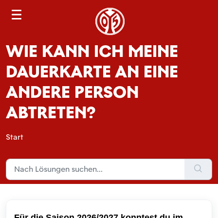
S
e
a
WIE KANN ICH MEINE
r
c
DAUERKARTE AN EINE
h
ANDERE PERSON
ABTRETEN?
Start
Für die Saison 2026/2027 konntest du im