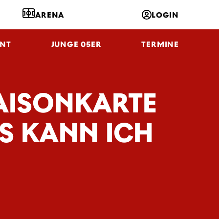
ARENA
LOGIN
NT
JUNGE 05ER
TERMINE
SAISONKARTE
S KANN ICH