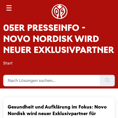
S
e
a
05ER PRESSEINFO -
r
c
NOVO NORDISK WIRD
h
NEUER EXKLUSIVPARTNER
Start
Gesundheit und Aufklärung im Fokus: Novo
Nordisk wird neuer Exklusivpartner für