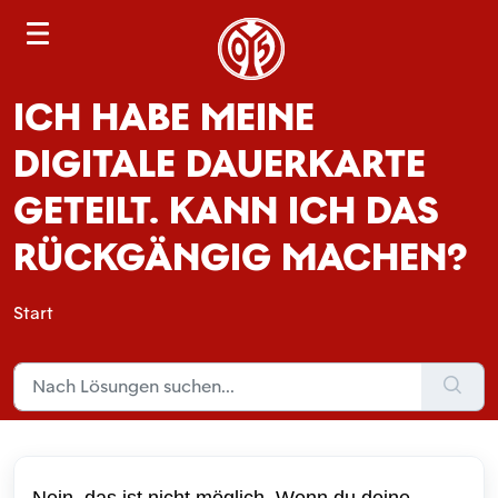
S
e
a
ICH HABE MEINE
r
c
DIGITALE DAUERKARTE
h
GETEILT. KANN ICH DAS
RÜCKGÄNGIG MACHEN?
Start
Nein, das ist nicht möglich. Wenn du deine