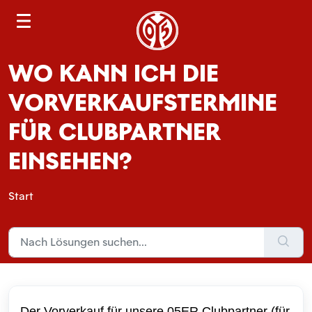
S
e
a
WO KANN ICH DIE
r
c
VORVERKAUFSTERMINE
h
FÜR CLUBPARTNER
EINSEHEN?
Start
Der Vorverkauf für unsere 05ER Clubpartner (für