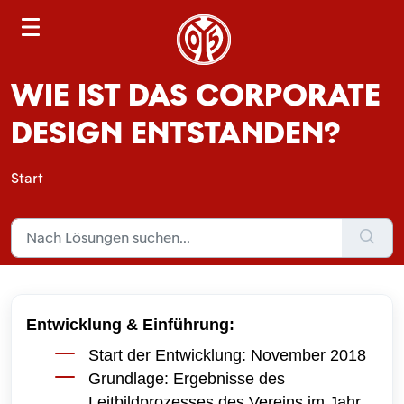
S
e
a
WIE IST DAS CORPORATE
r
c
DESIGN ENTSTANDEN?
h
Start
Entwicklung & Einführung:
Start der Entwicklung: November 2018
Grundlage: Ergebnisse des
Leitbildprozesses des Vereins im Jahr