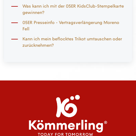
Was kann ich mit der 05ER KidsClub-Stempelkarte
gewinnen?
05ER Presseinfo - Vertragsverlängerung Moreno
Fell
Kann ich mein beflocktes Trikot umtauschen oder
zurücknehmen?