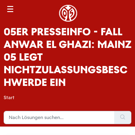
S
e
a
05ER PRESSEINFO - FALL
r
c
ANWAR EL GHAZI: MAINZ
h
05 LEGT
NICHTZULASSUNGSBESC
HWERDE EIN
Start