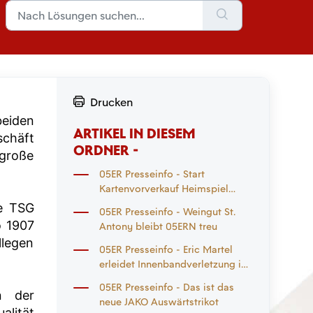
Drucken
beiden
ARTIKEL IN DIESEM
chäft
ORDNER -
 große
05ER Presseinfo - Start
Kartenvorverkauf Heimspiel
Eintracht Frankfurt und
ie TSG
05ER Presseinfo - Weingut St.
Auswärtsspiel
o 1907
Antony bleibt 05ERN treu
Mönchengladbach
llegen
05ER Presseinfo - Eric Martel
erleidet Innenbandverletzung im
rechten Knie
05ER Presseinfo - Das ist das
n der
neue JAKO Auswärtstrikot
alität