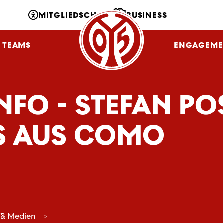
MITGLIEDSCHAFT
BUSINESS
TEAMS
NLZ
FANS
ENGAGEME
INFO - STEFAN 
IS AUS COMO
 & Medien