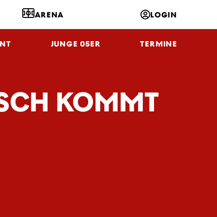
ARENA
LOGIN
NT
JUNGE 05ER
TERMINE
POSCH KOMMT