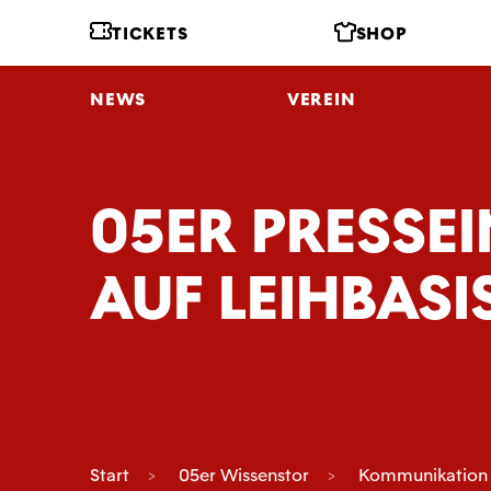
TICKETS
SHOP
NEWS
VEREIN
05ER PRESSE
AUF LEIHBAS
Start
05er Wissenstor
Kommunikation