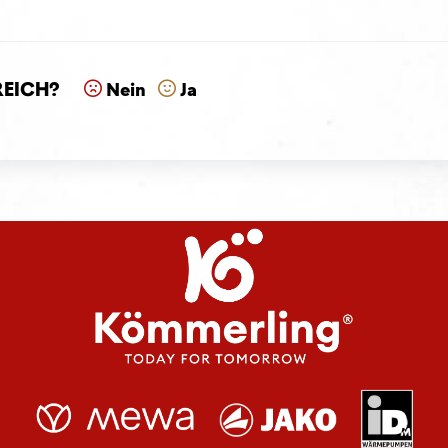
reich?
Nein
Ja