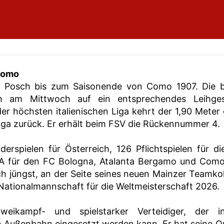
Como
an Posch bis zum Saisonende von Como 1907. Die 
h am Mittwoch auf ein entsprechendes Leihges
der höchsten italienischen Liga kehrt der 1,90 Meter
liga zurück. Er erhält beim FSV die Rückennummer 4.
rspielen für Österreich, 126 Pflichtspielen für d
e A für den FC Bologna, Atalanta Bergamo und Com
ich jüngst, an der Seite seines neuen Mainzer Teamko
 Nationalmannschaft für die Weltmeisterschaft 2026.
weikampf- und spielstarker Verteidiger, der i
n Außenbahn eingesetzt werden kann. Er hat seine Qu