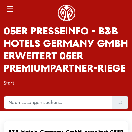
S
e
a
05ER PRESSEINFO - B&B
r
c
HOTELS GERMANY GMBH
h
ERWEITERT 05ER
PREMIUMPARTNER-RIEGE
Start
B&B Hotels Germany GmbH erweitert 05ER