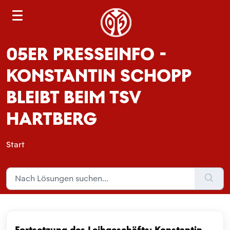
S
e
a
05ER PRESSEINFO -
r
c
KONSTANTIN SCHOPP
h
BLEIBT BEIM TSV
HARTBERG
Start
Fortsetzung des Leihgeschäfts: Konstantin