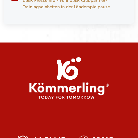
05ER Presseinfo - Fünf 05ER Clubpartner-
Trainingseinheiten in der Länderspielpause