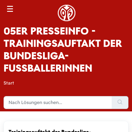
S
e
a
05ER PRESSEINFO -
r
c
TRAININGSAUFTAKT DER
h
BUNDESLIGA-
FUSSBALLERINNEN
Start
Trainingsauftakt der Bundesliga-