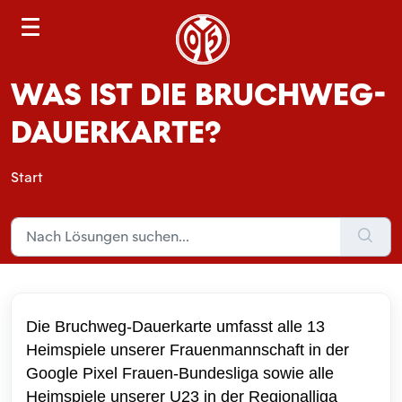
S
e
a
WAS IST DIE BRUCHWEG-
r
c
DAUERKARTE?
h
Start
Die Bruchweg-Dauerkarte umfasst alle 13
Heimspiele unserer Frauenmannschaft in der
Google Pixel Frauen-Bundesliga
sowie alle
Heimspiele unserer U23 in der Regionalliga