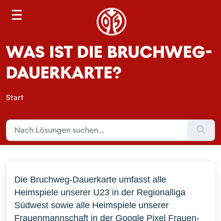
S
e
a
WAS IST DIE BRUCHWEG-
r
c
DAUERKARTE?
h
Start
Die Bruchweg-Dauerkarte umfasst alle
Heimspiele unserer U23 in der Regionalliga
Südwest
sowie alle
Heimspiele unserer
Frauenmannschaft in der
Google Pixel Frauen-