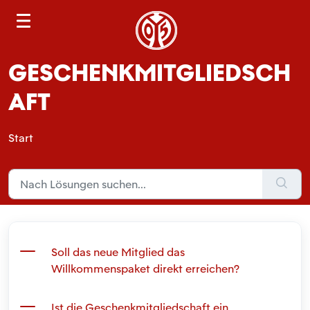
S
e
a
GESCHENKMITGLIEDSCH
r
c
AFT
h
Start
Soll das neue Mitglied das
Willkommenspaket direkt erreichen?
Ist die Geschenkmitgliedschaft ein