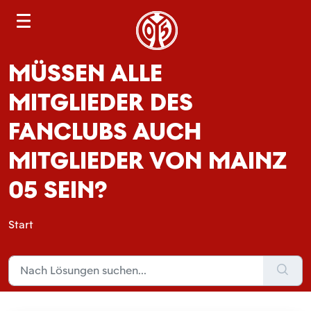
S
e
a
MÜSSEN ALLE
r
c
MITGLIEDER DES
h
FANCLUBS AUCH
MITGLIEDER VON MAINZ
05 SEIN?
Start