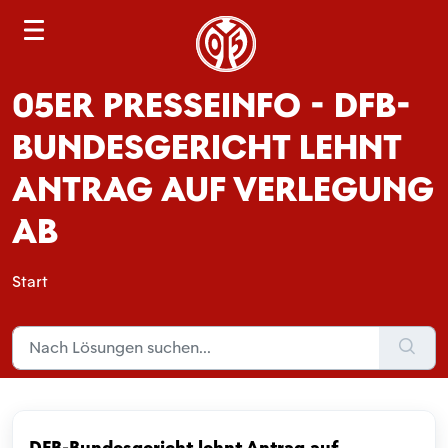
S
e
a
05ER PRESSEINFO - DFB-
r
c
BUNDESGERICHT LEHNT
h
ANTRAG AUF VERLEGUNG
AB
Start
DFB-Bundesgericht lehnt Antrag auf