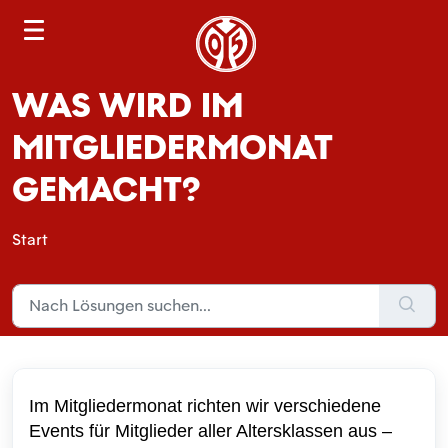
S
e
a
WAS WIRD IM
r
c
MITGLIEDERMONAT
h
GEMACHT?
Start
Im Mitgliedermonat richten wir verschiedene
Events für Mitglieder aller Altersklassen aus –