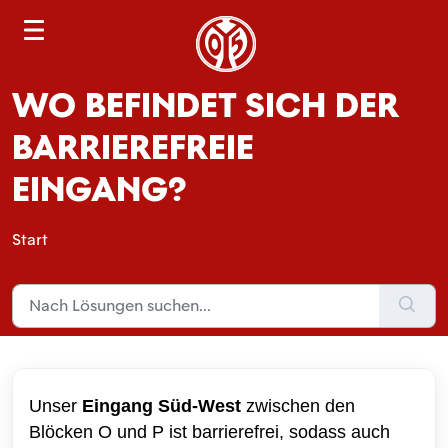
S
e
a
WO BEFINDET SICH DER
r
c
BARRIEREFREIE
h
EINGANG?
Start
Unser
Eingang Süd-West
zwischen den
Blöcken O und P
ist barrierefrei, sodass auch