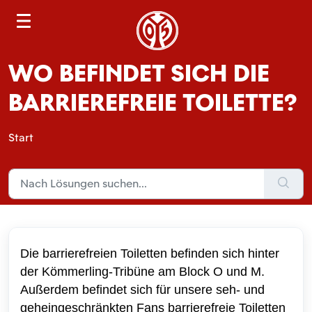
S
e
a
WO BEFINDET SICH DIE
r
c
BARRIEREFREIE TOILETTE?
h
Start
Die barrierefreien Toiletten befinden sich hinter
der Kömmerling-Tribüne am Block O und M.
Außerdem befindet sich für unsere seh- und
geheingeschränkten Fans barrierefreie Toiletten