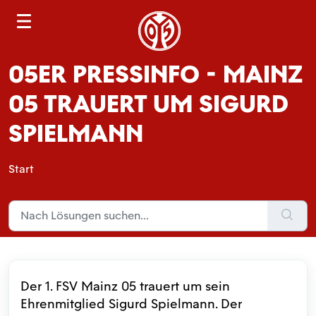
S
e
a
05ER PRESSINFO - MAINZ
r
c
05 TRAUERT UM SIGURD
h
SPIELMANN
Start
Der 1. FSV Mainz 05 trauert um sein
Ehrenmitglied Sigurd Spielmann. Der