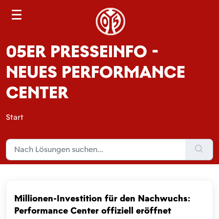
S
e
a
05ER PRESSEINFO -
r
c
NEUES PERFORMANCE
h
CENTER
Start
Millionen-Investition für den Nachwuchs:
Performance Center offiziell eröffnet