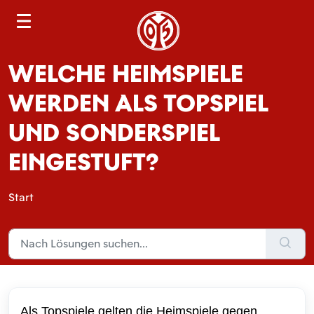
S
e
a
WELCHE HEIMSPIELE
r
c
WERDEN ALS TOPSPIEL
h
UND SONDERSPIEL
EINGESTUFT?
Start
Als Topspiele gelten die Heimspiele gegen