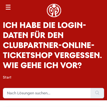
S
e
a
ICH HABE DIE LOGIN-
r
c
DATEN FÜR DEN
h
CLUBPARTNER-ONLINE-
TICKETSHOP VERGESSEN.
WIE GEHE ICH VOR?
Start