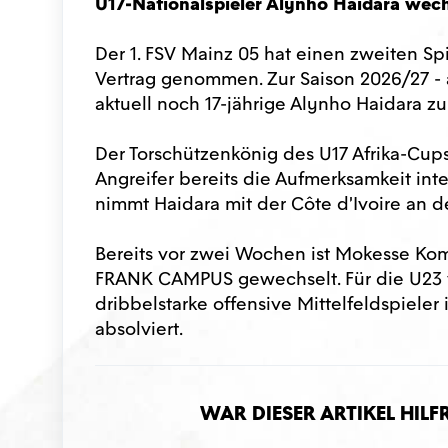
U17-Nationalspieler Alynho Haidara wec
Der 1. FSV Mainz 05 hat einen zweiten Sp
Vertrag genommen. Zur Saison 2026/27 -
aktuell noch 17-jährige Alynho Haidara z
Der Torschützenkönig des U17 Afrika-Cups
Angreifer bereits die Aufmerksamkeit in
nimmt Haidara mit der Côte d’Ivoire an de
Bereits vor zwei Wochen ist Mokesse K
FRANK CAMPUS gewechselt. Für die U23 vo
dribbelstarke offensive Mittelfeldspieler
absolviert.
War dieser Artikel hilf