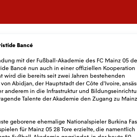
ristide Bancé
indung mit der Fußball-Akademie des FC Mainz 05 d
tide Bancé nun auch in einer offiziellen Kooperation
ist wird die bereits seit zwei Jahren bestehenden
on Abidjan, der Hauptstadt der Côte d’Ivoire, ansäs
er anderem in die Infrastruktur und Bildungseinricht
sragende Talente der Akademie den Zugang zu Mainz
küste geborene ehemalige Nationalspieler Burkina Fas
pielen für Mainz 05 28 Tore erzielte, die namentlich
ehnte Fußball-Akademie gegründet, in der heute 50