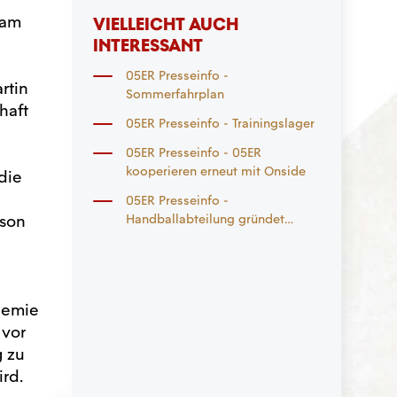
eam
VIELLEICHT AUCH
INTERESSANT
05ER Presseinfo -
rtin
Sommerfahrplan
haft
05ER Presseinfo - Trainingslager
05ER Presseinfo - 05ER
kooperieren erneut mit Onside
die
05ER Presseinfo -
ison
Handballabteilung gründet
weibliche Spielgemeinschaft
ademie
 vor
g zu
rd.