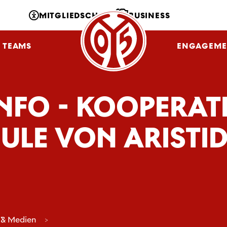
MITGLIEDSCHAFT
BUSINESS
TEAMS
NLZ
FANS
ENGAGEME
INFO - KOOPERAT
ULE VON ARISTID
 & Medien