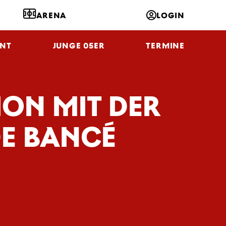
ARENA
LOGIN
NT
JUNGE 05ER
TERMINE
ION MIT DER
E BANCÉ