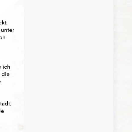
kt.
 unter
von
e ich
 die
r
tadt.
ie