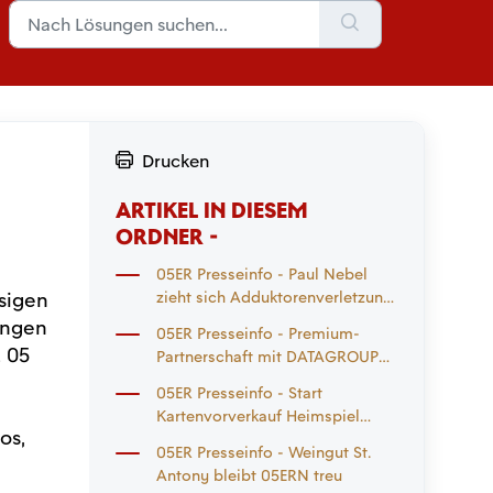
Drucken
ARTIKEL IN DIESEM
e
ORDNER -
05ER Presseinfo - Paul Nebel
sigen
zieht sich Adduktorenverletzung
zu
ungen
05ER Presseinfo - Premium-
 05
Partnerschaft mit DATAGROUP
geht in die Verlängerung
05ER Presseinfo - Start
Kartenvorverkauf Heimspiel
os,
Eintracht Frankfurt und
05ER Presseinfo - Weingut St.
Auswärtsspiel
Antony bleibt 05ERN treu
Mönchengladbach