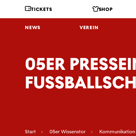
TICKETS
SHOP
NEWS
VEREIN
05ER PRESSE
FUSSBALLSCH
Start
05er Wissenstor
Kommunikation