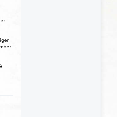
der
iger
ember
G