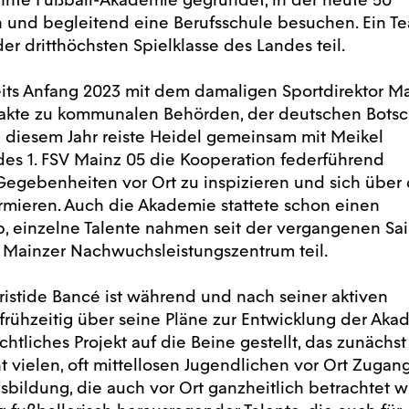
len und begleitend eine Berufsschule besuchen. Ein T
r dritthöchsten Spielklasse des Landes teil.
eits Anfang 2023 mit dem damaligen Sportdirektor Ma
akte zu kommunalen Behörden, der deutschen Botsc
In diesem Jahr reiste Heidel gemeinsam mit Meikel
 des 1. FSV Mainz 05 die Kooperation federführend
Gegebenheiten vor Ort zu inspizieren und sich über 
ormieren. Auch die Akademie stattete schon einen
, einzelne Talente nahmen seit der vergangenen Sa
m Mainzer Nachwuchsleistungszentrum teil.
Aristide Bancé ist während und nach seiner aktiven
 frühzeitig über seine Pläne zur Entwicklung der Ak
achtliches Projekt auf die Beine gestellt, das zunächst
cht vielen, oft mittellosen Jugendlichen vor Ort Zugan
bildung, die auch vor Ort ganzheitlich betrachtet wi