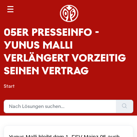
S
e
a
05ER PRESSEINFO -
r
c
YUNUS MALLI
h
VERLÄNGERT VORZEITIG
SEINEN VERTRAG
Start
Yunus Malli bleibt dem 1. FSV Mainz 05 auch