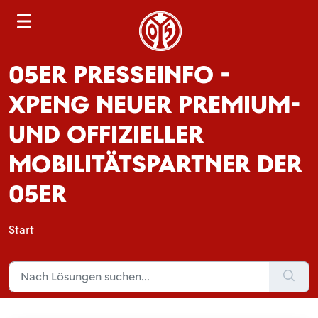
S
e
a
05ER PRESSEINFO -
r
c
XPENG NEUER PREMIUM-
h
UND OFFIZIELLER
MOBILITÄTSPARTNER DER
05ER
Start