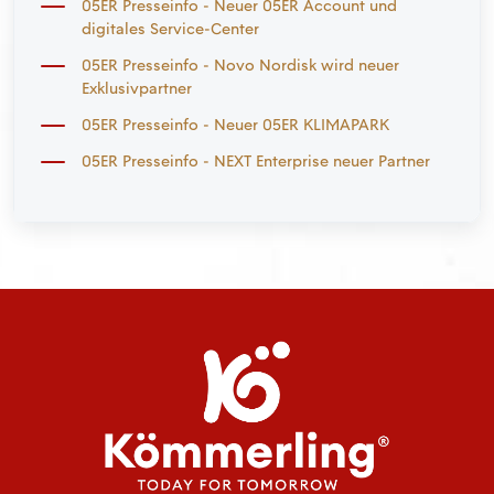
05ER Presseinfo - Neuer 05ER Account und
digitales Service-Center
05ER Presseinfo - Novo Nordisk wird neuer
Exklusivpartner
05ER Presseinfo - Neuer 05ER KLIMAPARK
05ER Presseinfo - NEXT Enterprise neuer Partner