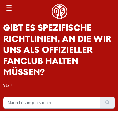
S
e
a
GIBT ES SPEZIFISCHE
r
c
RICHTLINIEN, AN DIE WIR
h
UNS ALS OFFIZIELLER
FANCLUB HALTEN
MÜSSEN?
Start