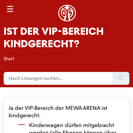
S
e
a
IST DER VIP-BEREICH
r
c
KINDGERECHT?
h
Start
Ja der VIP-Bereich der MEWA ARENA ist
kindgerecht.
Kinderwagen dürfen mitgebracht
werden (alle Ebenen können über