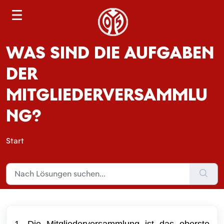
S
e
a
WAS SIND DIE AUFGABEN
r
c
DER
h
MITGLIEDERVERSAMMLU
NG?
Start
1. Die Mitgliederversammlung ist das oberste