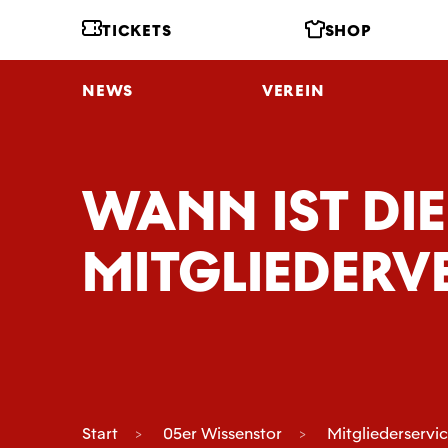
TICKETS
SHOP
NEWS
VEREIN
WANN IST DI
MITGLIEDER
Start
05er Wissenstor
Mitgliederservi