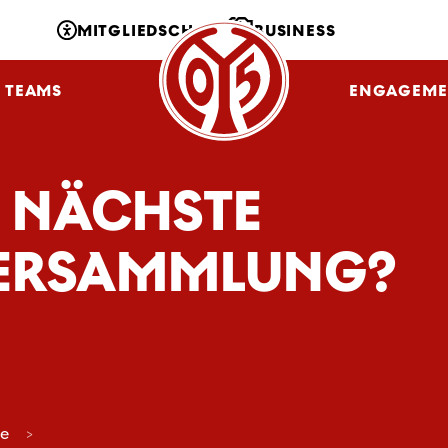
MITGLIEDSCHAFT
BUSINESS
TEAMS
NLZ
FANS
ENGAGEME
E NÄCHSTE
VERSAMMLUNG?
ce