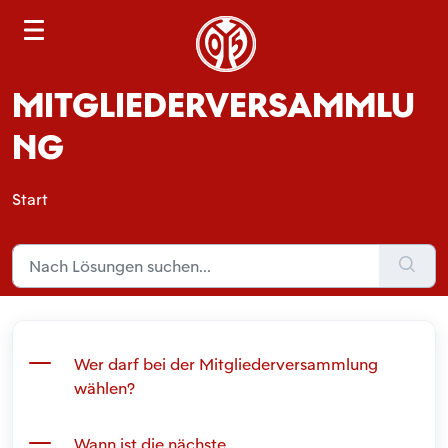
S
e
a
MITGLIEDERVERSAMMLU
r
c
NG
h
Start
Wer darf bei der Mitgliederversammlung
wählen?
Wann ist die nächste