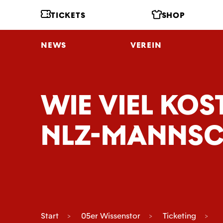
TICKETS
SHOP
NEWS
VEREIN
WIE VIEL KOS
NLZ-MANNSC
Start
05er Wissenstor
Ticketing