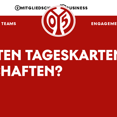
MITGLIEDSCHAFT
BUSINESS
TEAMS
NLZ
FANS
ENGAGEME
TEN TAGESKARTE
HAFTEN?