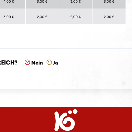
reich?
Nein
Ja