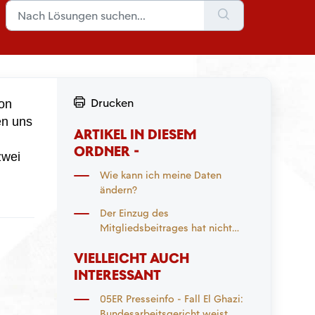
Drucken
on 
en
 uns 
ARTIKEL IN DIESEM
ORDNER -
wei 
Wie kann ich meine Daten
ändern?
Der Einzug des
Mitgliedsbeitrages hat nicht
funktioniert. Was nun?
VIELLEICHT AUCH
INTERESSANT
05ER Presseinfo - Fall El Ghazi:
Bundesarbeitsgericht weist