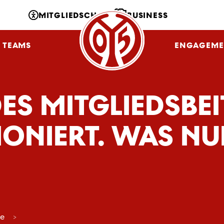
MITGLIEDSCHAFT
BUSINESS
TEAMS
NLZ
FANS
ENGAGEME
DES MITGLIEDSBE
IONIERT. WAS N
ce