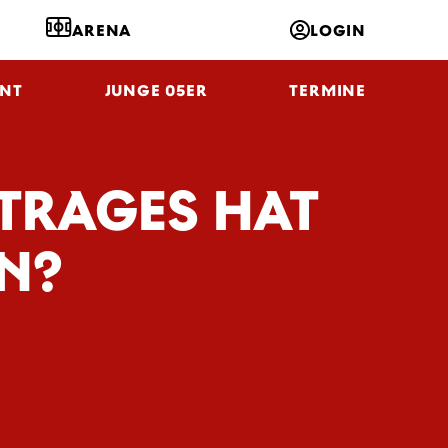
ARENA
LOGIN
NT
JUNGE 05ER
TERMINE
ITRAGES HAT
UN?