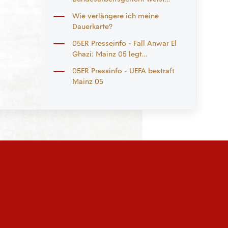
Nichtzulassungsbeschwerde
Wie verlängere ich meine
zurück
Dauerkarte?
05ER Presseinfo - Fall Anwar El
Ghazi: Mainz 05 legt
Nichtzulassungsbeschwerde ein
05ER Pressinfo - UEFA bestraft
Mainz 05