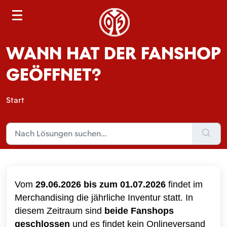
S
e
a
WANN HAT DER FANSHOP
r
c
GEÖFFNET?
h
Start
Vom
29.06.2026 bis zum 01.07.2026
findet im
Merchandising die jährliche Inventur statt. In
diesem Zeitraum sind
beide Fanshops
geschlossen
und es findet kein Onlineversand