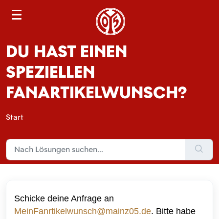
S
e
a
DU HAST EINEN
r
c
SPEZIELLEN
h
FANARTIKELWUNSCH?
Start
Schicke deine Anfrage an
MeinFanrtikelwunsch@mainz05.de
. Bitte habe